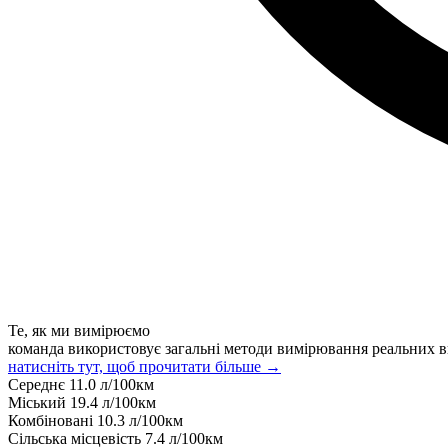
Те, як ми вимірюємо
команда використовує загальні методи вимірювання реальних в
натисніть тут, щоб прочитати більше →
Середнє
11.0
л/100км
Міський
19.4
л/100км
Комбіновані
10.3
л/100км
Сільська місцевість
7.4
л/100км