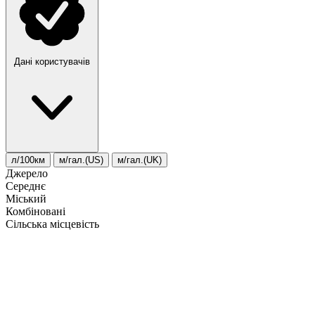
Дані користувачів
л/100км
м/гал.(US)
м/гал.(UK)
Джерело
Середнє
Міський
Комбіновані
Сільська місцевість