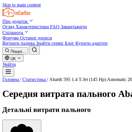
Skip to main content
Про додаток
Огляд
Характеристики
FAQ
Завантажити
Спільнота
Форуми
Останні дописи
Витрати палива
Знайти сервіс
Блог
Купити адаптер
Пошук...
UK
Увійти
Головна
/
Статистика
/
Abarth 595 1.4 T-Jet (145 Hp) Automatic 2
Середня витрата пального
Aba
Детальні витрати пального