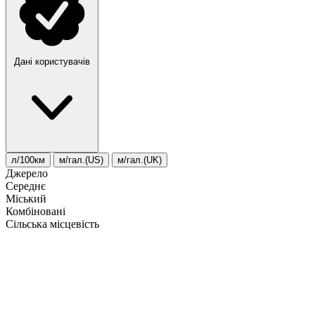
Дані користувачів
л/100км
м/гал.(US)
м/гал.(UK)
Джерело
Середнє
Міський
Комбіновані
Сільська місцевість