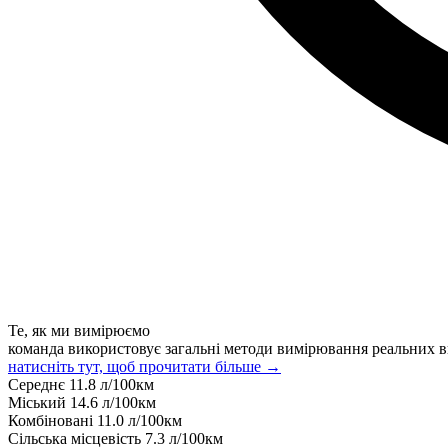
Те, як ми вимірюємо
команда використовує загальні методи вимірювання реальних в
натисніть тут, щоб прочитати більше →
Середнє
11.8
л/100км
Міський
14.6
л/100км
Комбіновані
11.0
л/100км
Сільська місцевість
7.3
л/100км