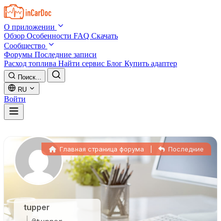
Skip to main content
О приложении
Обзор
Особенности
FAQ
Скачать
Сообщество
Форумы
Последние записи
Расход топлива
Найти сервис
Блог
Купить адаптер
Поиск...
RU
Войти
Главная страница форума
|
Последние
tupper