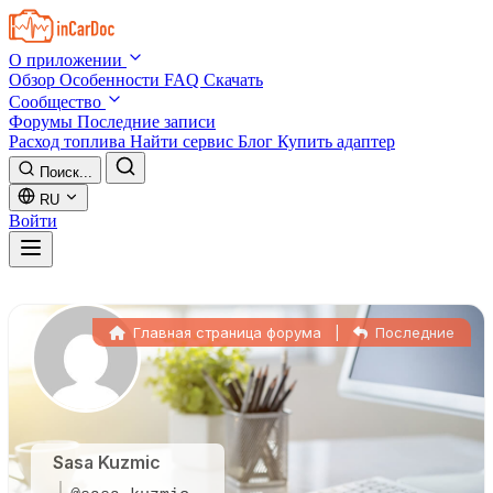
Skip to main content
О приложении
Обзор
Особенности
FAQ
Скачать
Сообщество
Форумы
Последние записи
Расход топлива
Найти сервис
Блог
Купить адаптер
Поиск...
RU
Войти
Главная страница форума
|
Последние
Sasa Kuzmic