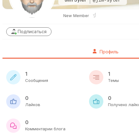
@jim-syler
New Member
Подписаться
Профиль
1
1
Сообщения
Темы
0
0
Лайков
Получено лайк
0
Комментарии блога