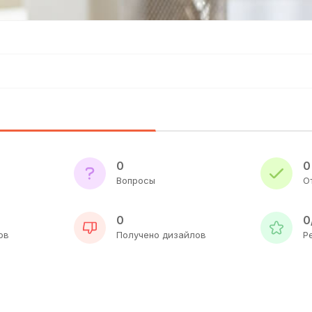
0
0
Вопросы
О
0
0
ов
Получено дизайлов
Р