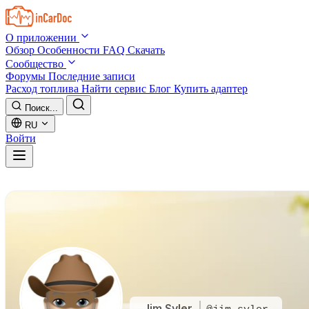
Skip to main content
О приложении
Обзор
Особенности
FAQ
Скачать
Сообщество
Форумы
Последние записи
Расход топлива
Найти сервис
Блог
Купить адаптер
Поиск...
RU
Войти
Jim Syler