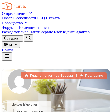
Skip to main content
О приложении
Обзор
Особенности
FAQ
Скачать
Сообщество
Форумы
Последние записи
Расход топлива
Найти сервис
Блог
Купить адаптер
Поиск...
RU
Войти
Главная страница форума
|
Последние
Jawa Khakim