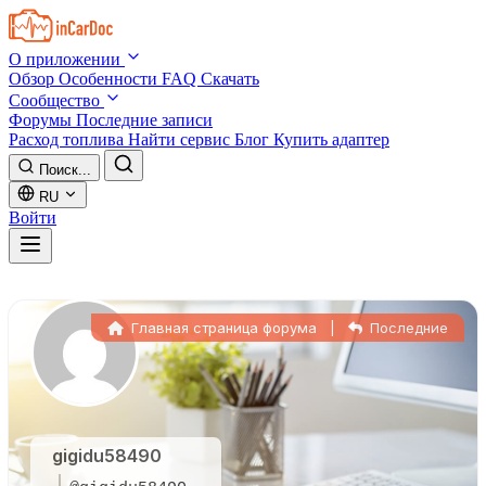
Skip to main content
О приложении
Обзор
Особенности
FAQ
Скачать
Сообщество
Форумы
Последние записи
Расход топлива
Найти сервис
Блог
Купить адаптер
Поиск...
RU
Войти
Главная страница форума
|
Последние
gigidu58490