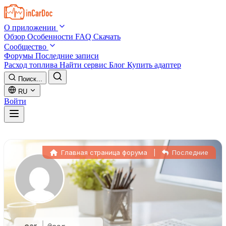
Skip to main content
О приложении
Обзор
Особенности
FAQ
Скачать
Сообщество
Форумы
Последние записи
Расход топлива
Найти сервис
Блог
Купить адаптер
Поиск...
RU
Войти
Главная страница форума
|
Последние