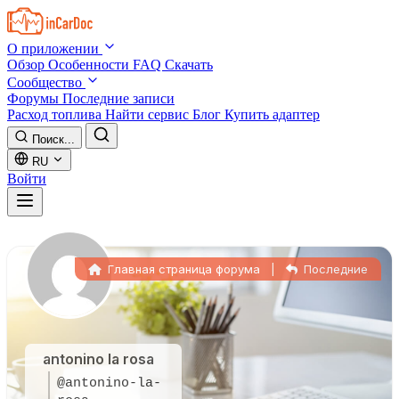
Skip to main content
О приложении
Обзор
Особенности
FAQ
Скачать
Сообщество
Форумы
Последние записи
Расход топлива
Найти сервис
Блог
Купить адаптер
Поиск...
RU
Войти
Главная страница форума
|
Последние
antonino la rosa
@antonino-la-