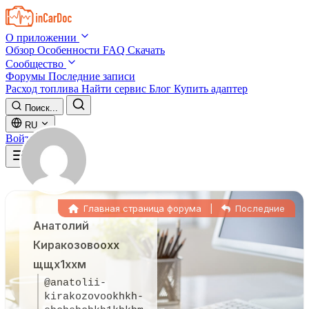
Skip to main content
О приложении
Обзор
Особенности
FAQ
Скачать
Сообщество
Форумы
Последние записи
Расход топлива
Найти сервис
Блог
Купить адаптер
Поиск...
RU
Войти
Главная страница форума
|
Последние
Анатолий
Киракозовоохх
щщх1ххм
@anatolii-
kirakozovookhkh-