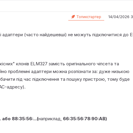
14/04/2026 3
Топикстартер
і адаптери (часто найдешевші) не можуть підключитися до 
кісних" клонів ELM327 замість оригінального чіпсета та
ійно проблемні адаптери можна розпізнати за: дуже низькою
бачити під час підключення та пошуку пристрою, тому буде
AC-адресу).
. або 88:35:56:...(
наприклад,
66:35:56:78:90:AB)