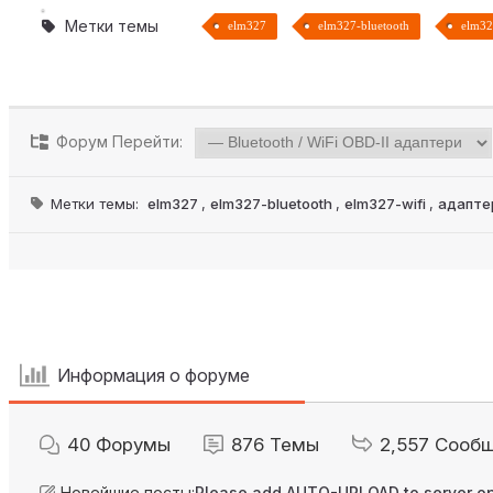
Метки темы
elm327
elm327-bluetooth
elm32
Форум Перейти:
Метки темы:
elm327
,
elm327-bluetooth
,
elm327-wifi
,
адаптер
Информация о форуме
40
Форумы
876
Темы
2,557
Сооб
Новейшие посты:
Please add AUTO-UPLOAD to server op