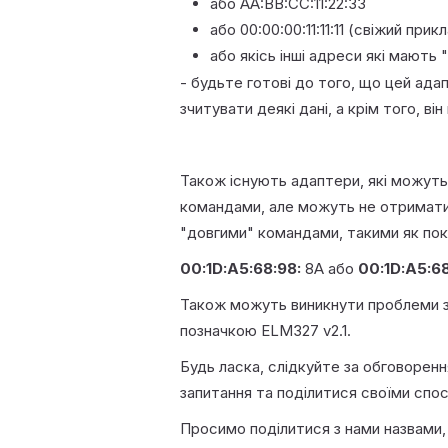
або AA:BB:CC:11:22:33
або 00:00:00:11:11:11 (свіжий прик
або якісь інші адреси які мають 
- будьте готові до того, що цей ада
зчитувати деякі дані, а крім того, 
Також існують адаптери, які можуть
командами, але можуть не отримати 
"довгими" командами, такими як пок
00:1D:A5
:68:98:
8A
або
00:1D:A5:6
Також можуть виникнути проблеми з
позначкою
ELM327 v2.1.
Будь ласка, слідкуйте за обговорен
запитання та поділитися своїми сп
Просимо поділитися з нами назвами,