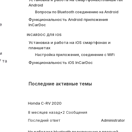
Android
Вопросы по Bluetooth соединению на Android
Функциональность Android приложения
е
InCarDoc
INCARDOC ДЛЯ IOS
Установка и работа на iOS смартфонах и
планшетах
и
Настройка приложения, соединение с WiFi
У та
Функциональность iOS InCarDoc
Последние активные темы
Honda C-RV 2020
8 месяцев назад
•
2 Сообщения
Последний ответ
Administrator
Не работает bluetooth подключение в платной