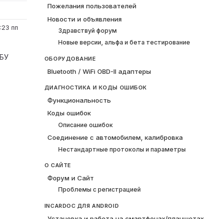
Пожелания пользователей
Новости и объявления
:23 пп
Здравствуй форум
Новые версии, альфа и бета тестирование
ЕБУ
ОБОРУДОВАНИЕ
Bluetooth / WiFi OBD-II адаптеры
ДИАГНОСТИКА И КОДЫ ОШИБОК
Функциональность
Коды ошибок
Описание ошибок
Соединение с автомобилем, калибровка
Нестандартные протоколы и параметры
О САЙТЕ
Форум и Сайт
Проблемы с регистрацией
INCARDOC ДЛЯ ANDROID
Установка и работа на смартфонах/планшетах