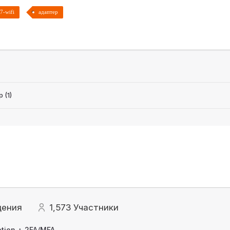
7-wifi
адаптер
 (1)
щения
1,573
Участники
tion + 2FA/MFA