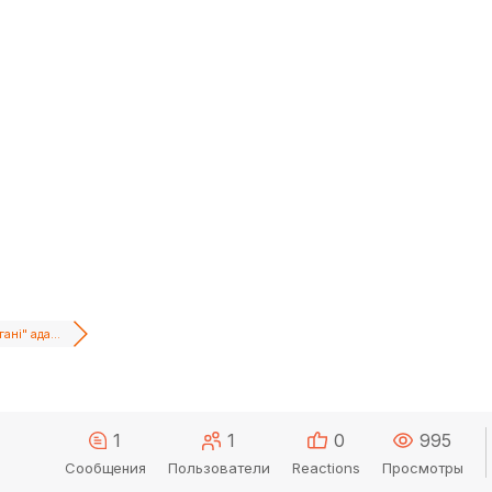
ані" ада...
1
1
0
995
Сообщения
Пользователи
Reactions
Просмотры