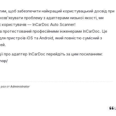
тим, щоб забезпечити найкращий користувацький досвід при
розв'язувати проблему з адаптерами низької якості, ми
х користувачів — InCarDoc Auto Scanner!
а протестований професійними інженерами InCarDoc. Це
я пристроїв iOS та Android, який повністю сумісний з
ей.
ї про адаптер InCarDoc перейдіть за цим посиланням:
hop/
 раз от
Administrator