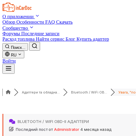
Skip to main content
О приложении
Обзор
Особенности
FAQ
Скачать
Сообщество
Форумы
Последние записи
Расход топлива
Найти сервис
Блог
Купить адаптер
Поиск...
RU
Войти
Адаптери та обладна...
Bluetooth / WiFi OB...
Увага, "пог
BLUETOOTH / WIFI OBD-II АДАПТЕРИ
Последний пост
от
Administrator
4 месяца назад