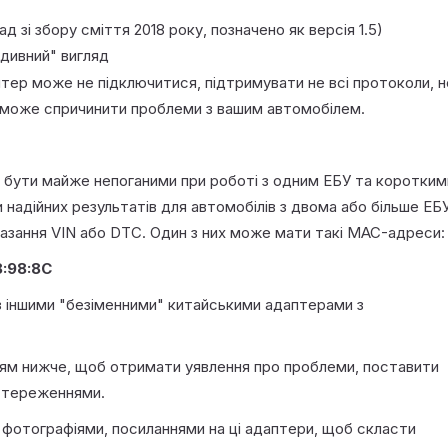
лад зі збору сміття 2018 року, позначено як версія 1.5)
"дивний" вигляд
птер може не підключитися, підтримувати не всі протоколи, н
він може спричинити проблеми з вашим автомобілем.
 бути майже непоганими при роботі з одним ЕБУ та коротким
надійних результатів для автомобілів з двома або більше ЕБ
азання VIN або DTC. Один з них може мати такі MAC-адреси:
8:98:8C
 іншими "безіменними" китайськими адаптерами з
ням нижче, щоб отримати уявлення про проблеми, поставити
остереженнями.
 фотографіями, посиланнями на ці адаптери, щоб скласти