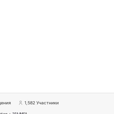
щения
1,582
Участники
tion + 2FA/MFA