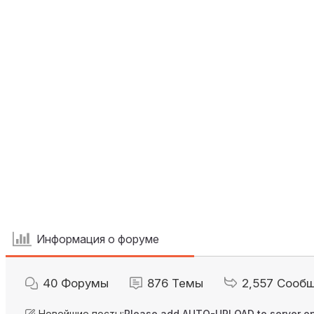
Информация о форуме
40
Форумы
876
Темы
2,557
Сооб
Новейшие посты:
Please add AUTO-UPLOAD to server op