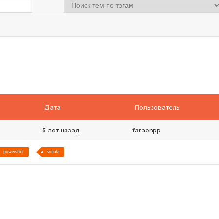
Дата
Пользователь
5 лет назад
faraonpp
powershift
sonata