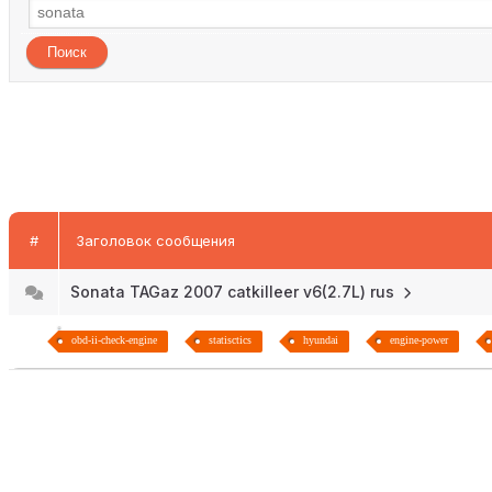
#
Заголовок сообщения
Sonata TAGaz 2007 catkilleer v6(2.7L) rus
obd-ii-check-engine
statisctics
hyundai
engine-power