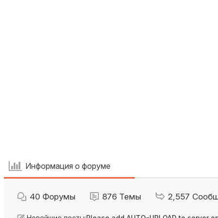
Информация о форуме
40
Форумы
876
Темы
2,557
Сооб
Новейшие посты:
Please add AUTO-UPLOAD to server op