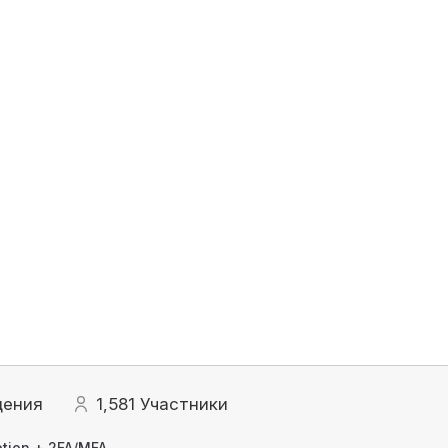
щения
1,581
Участники
tion + 2FA/MFA