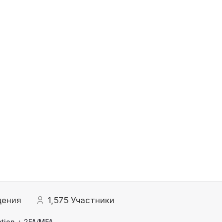
щения
1,575
Участники
tion + 2FA/MFA