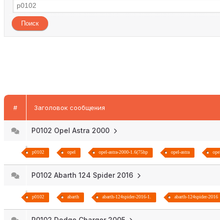
#
Заголовок сообщения
P0102 Opel Astra 2000
p0102
opel
opel-astra-2000-1.6(75hp
opel-astra
ope
P0102 Abarth 124 Spider 2016
p0102
abarth
abarth-124spider-2016-1.
abarth-124spider-2016
P0102 Dodge Charger 2005