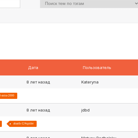
Дата
Пользователь
8 лет назад
Kateryna
l-astra-2000
8 лет назад
jdbd
abarth-124spider