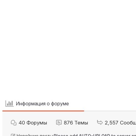
Информация о форуме
40
Форумы
876
Темы
2,557
Сооб
Новейшие посты:
Please add AUTO-UPLOAD to server op