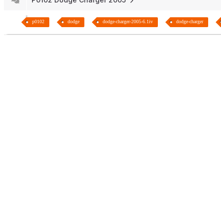
p0102
dodge
dodge-charger-2005-6.1iv
dodge-charger