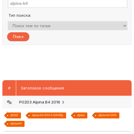
Тип поиска:
#
Заголовок сообщения
P02D3 Alpina B4 2016
p02d3
alpina-b4-2016-6.0(410hp
alpina
alpina-b4-2016
alpina-b4