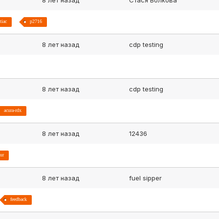
8 лет назад
Стася Волкова
tiac
p2716
8 лет назад
cdp testing
8 лет назад
cdp testing
acura-rdx
8 лет назад
12436
ur
8 лет назад
fuel sipper
feedback