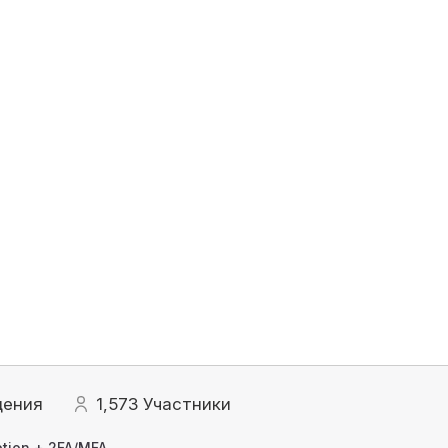
щения
1,573
Участники
tion + 2FA/MFA