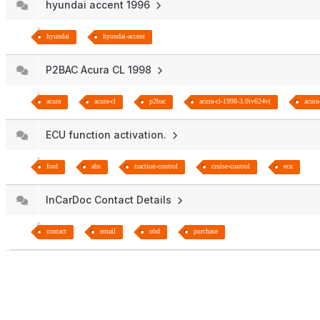
hyundai accent 1996
hyundai
hyundai-accent
P2BAC Acura CL 1998
acura
acura-cl
p2bac
acura-cl-1998-3.0iv624v(
acura
ECU function activation.
ford
abs
traction-control
cruise-control
ecu
InCarDoc Contact Details
contact
email
obd
purchase