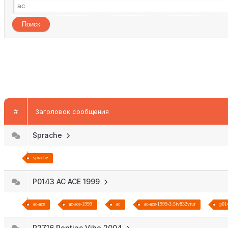
#
Заголовок сообщения
Sprache
sprache
P0143 AC ACE 1999
ac-ace
ac-ace-1999
ac
ac-ace-1999-3.5iv832vtur
p01
P2716 Pontiac Vibe 2004