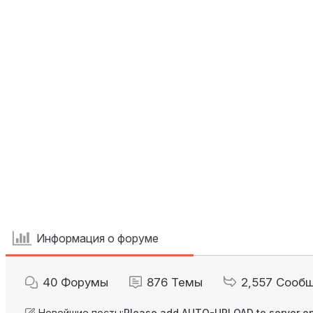
Информация о форуме
40
Форумы
876
Темы
2,557
Сооб
Новейшие посты:
Please add AUTO-UPLOAD to server op