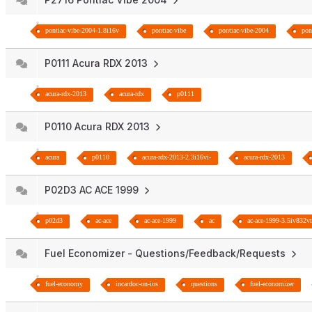
pontiac-vibe-2004-1.8i16v
pontiac-vibe
pontiac-vibe-2004
pon
P0111 Acura RDX 2013
acura-rdx-2013
acura-rdx
p0111
P0110 Acura RDX 2013
acura
p0110
acura-rdx-2013-2.3i16vi-
acura-rdx-2013
P02D3 AC ACE 1999
p02d3
ac-ace
ac-ace-1999
ac
ac-ace-1999-3.5iv832vt
Fuel Economizer - Questions/Feedback/Requests
fuel-economy
incardoc-on-ios
questions
fuel-economizer