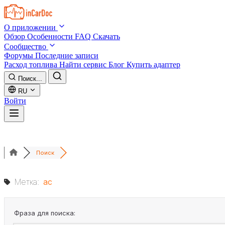
Skip to main content
О приложении
Обзор
Особенности
FAQ
Скачать
Сообщество
Форумы
Последние записи
Расход топлива
Найти сервис
Блог
Купить адаптер
Поиск...
RU
Войти
Поиск
Метка:
ac
Фраза для поиска: