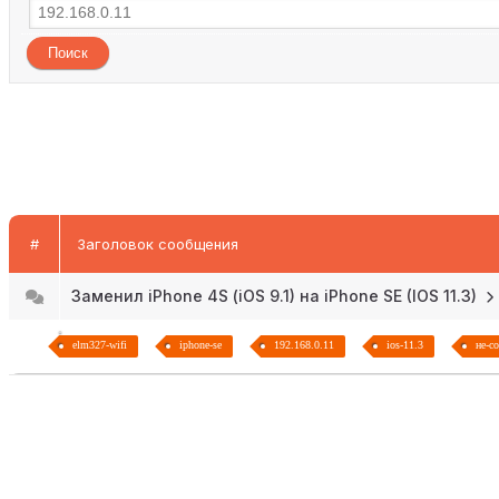
#
Заголовок сообщения
Заменил iPhone 4S (iOS 9.1) на iPhone SE (IOS 11.3)
elm327-wifi
iphone-se
192.168.0.11
ios-11.3
не-с