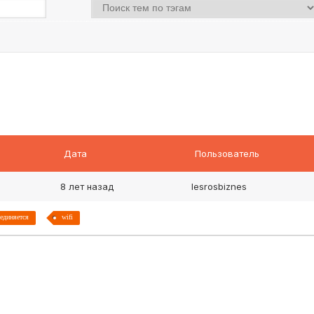
Дата
Пользователь
8 лет назад
lesrosbiznes
оединяется
wifi