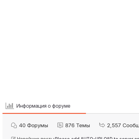
Информация о форуме
40
Форумы
876
Темы
2,557
Сооб
Новейшие посты:
Please add AUTO-UPLOAD to server op