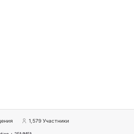
щения
1,579
Участники
tion + 2FA/MFA