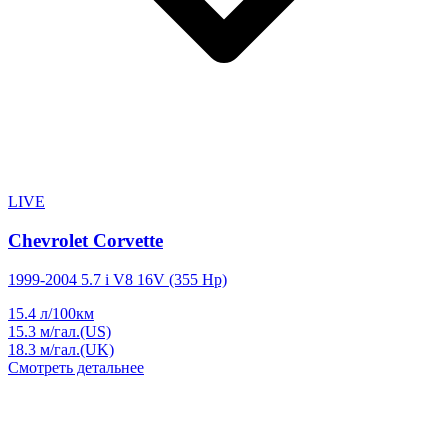
LIVE
Chevrolet Corvette
1999-2004 5.7 i V8 16V (355 Hp)
15.4
л/100км
15.3
м/гал.(US)
18.3
м/гал.(UK)
Смотреть детальнее