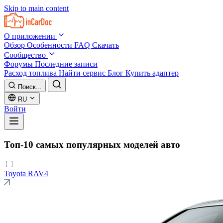
Skip to main content
О приложении
Обзор
Особенности
FAQ
Скачать
Сообщество
Форумы
Последние записи
Расход топлива
Найти сервис
Блог
Купить адаптер
Поиск...
RU
Войти
Топ-10 самых популярных моделей авто
Toyota
RAV4