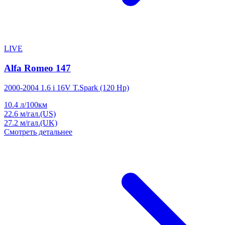
LIVE
Alfa Romeo 147
2000-2004 1.6 i 16V T.Spark (120 Hp)
10.4
л/100км
22.6
м/гал.(US)
27.2
м/гал.(UK)
Смотреть детальнее