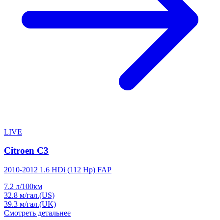
LIVE
Citroen C3
2010-2012 1.6 HDi (112 Hp) FAP
7.2
л/100км
32.8
м/гал.(US)
39.3
м/гал.(UK)
Смотреть детальнее