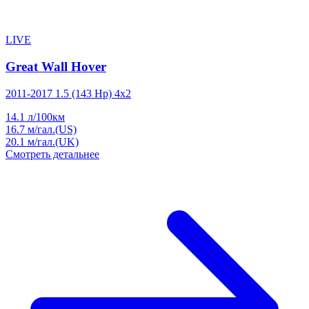
LIVE
Great Wall Hover
2011-2017 1.5 (143 Hp) 4x2
14.1
л/100км
16.7
м/гал.(US)
20.1
м/гал.(UK)
Смотреть детальнее