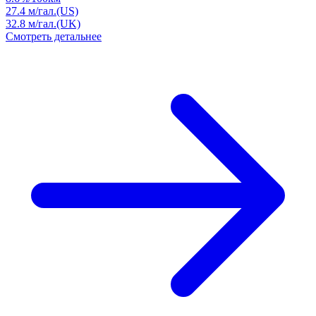
27.4
м/гал.(US)
32.8
м/гал.(UK)
Смотреть детальнее