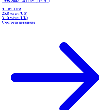
1998-2002 1.6 i 16V (116 Hp)
9.1
л/100км
25.8
м/гал.(US)
31.0
м/гал.(UK)
Смотреть детальнее