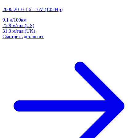
2006-2010 1.6 i 16V (105 Hp)
9.1
л/100км
25.8
м/гал.(US)
31.0
м/гал.(UK)
Смотреть детальнее