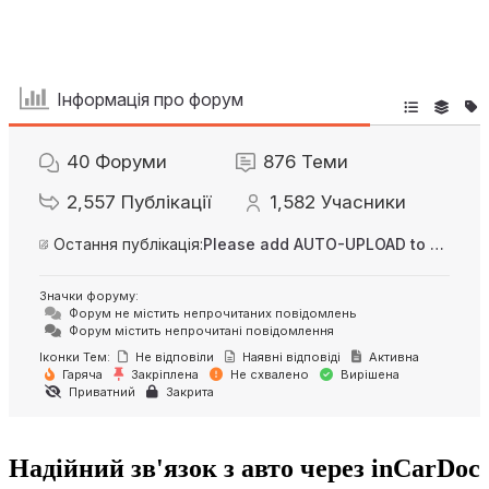
Інформація про форум
40
Форуми
876
Теми
2,557
Публікації
1,582
Учасники
Остання публікація:
Please add AUTO-UPLOAD to server option + 2FA/MFA
Значки форуму:
Форум не містить непрочитаних повідомлень
Форум містить непрочитані повідомлення
Іконки Тем:
Не відповіли
Наявні відповіді
Активна
Гаряча
Закріплена
Не схвалено
Вирішена
Приватний
Закрита
Надійний зв'язок з авто через inCarDoc