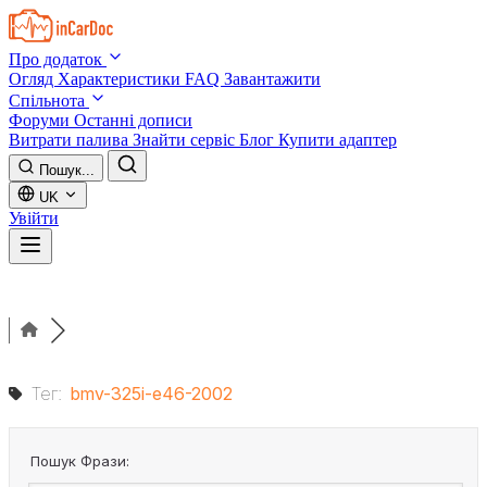
Skip to main content
Про додаток
Огляд
Характеристики
FAQ
Завантажити
Спільнота
Форуми
Останні дописи
Витрати палива
Знайти сервіс
Блог
Купити адаптер
Пошук...
UK
Увійти
Тег:
bmv-325i-e46-2002
Пошук Фрази: