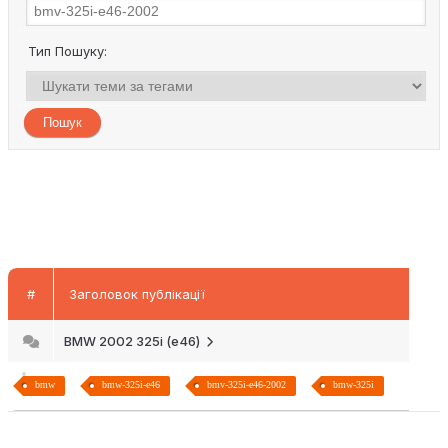
Тип Пошуку:
#
Заголовок публікації
BMW 2002 325i (e46)
bmw
bmw-325i-e46
bmv-325i-e46-2002
bmw-325i