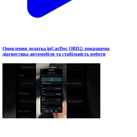
Оновлення додатка inCarDoc OBD2: покращена
діагностика автомобіля та стабільність роботи