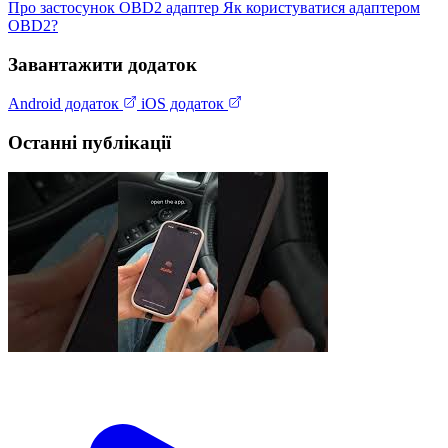
Про застосунок
OBD2 адаптер
Як користуватися адаптером
OBD2?
Завантажити додаток
Android додаток
iOS додаток
Останні публікації