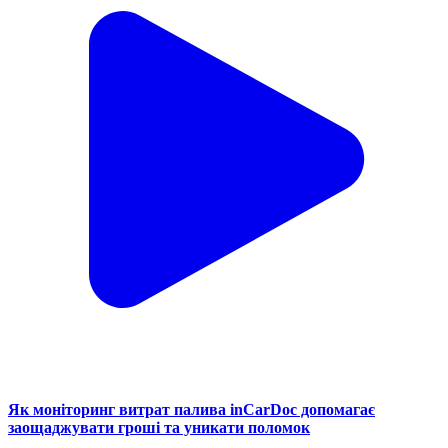
Як моніторинг витрат палива inCarDoc допомагає
заощаджувати гроші та уникати поломок