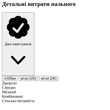
Детальні витрати пального
Дані користувачів
л/100км
м/гал.(US)
м/гал.(UK)
Джерело
Середнє
Міський
Комбіновані
Сільська місцевість