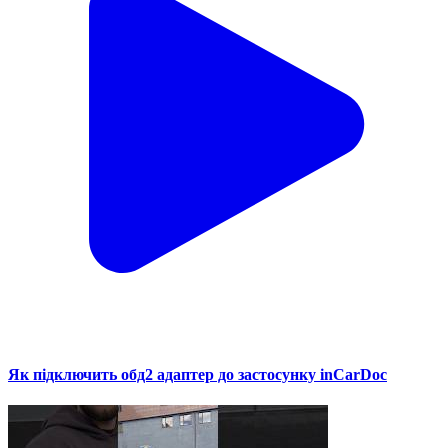
Як підключить обд2 адаптер до застосунку inCarDoc