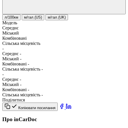
л/100км
м/гал.(US)
м/гал.(UK)
Модель
Середнє
Міський
Комбіновані
Сільська місцевість
-
Середнє
-
Міський
-
Комбіновані
-
Сільська місцевість
-
-
Середнє
-
Міський
-
Комбіновані
-
Сільська місцевість
-
Поділитися
Копіювати посилання
Про inCarDoc