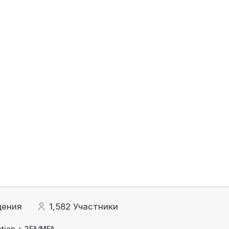
щения
1,582
Участники
tion + 2FA/MFA