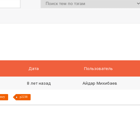
Дата
Пользователь
8 лет назад
Айдар Михибаев
amry
p2238