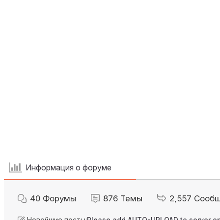
Информация о форуме
40
Форумы
876
Темы
2,557
Сооб
Новейшие посты:
Please add AUTO-UPLOAD to server op