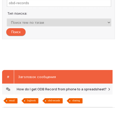
Тип поиска:
#
Заголовок сообщения
How do I get ODB Record from phone to a spreadsheet?
email
logbook
obd-records
sharing